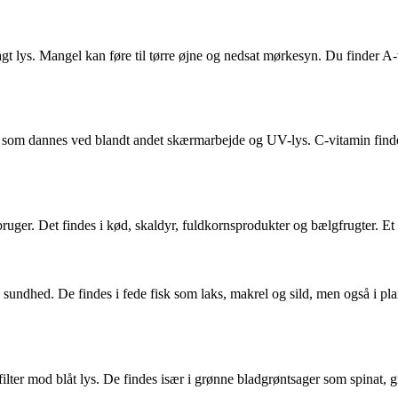
agt lys. Mangel kan føre til tørre øjne og nedsat mørkesyn. Du finder A-
er, som dannes ved blandt andet skærmarbejde og UV-lys. C-vitamin findes
uger. Det findes i kød, skaldyr, fuldkornsprodukter og bælgfrugter. Et st
sundhed. De findes i fede fisk som laks, makrel og sild, men også i pla
 filter mod blåt lys. De findes især i grønne bladgrøntsager som spinat