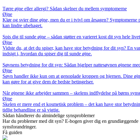
Tørre øjne eller allergi? Sådan skelner du mellem symptomerne
Øjne
Klør og svier dine øjne, men du er i tvivl om årsagen? Symptomerne på
kan lindre ubehaget.
Spis dig til sunde øjne – sådan støtter en varieret kost dit syn hele livet
Øjne
Vidste du, at det du spiser, kan have stor betydning for dit syn? En v
indsigt i, hvordan du spiser dig til sunde øjne.
Søvnens betydning for dit syn: Sådan hjælper nattesøvnen øjnene med 
Øjne
Søvn handler ikke kun om at genoplade kroppen og hjernen. Dine øjne 
kan gøre for at give dem de bedste betingelser.
Når øjnene ikke arbejder sammen – skelens indflydelse på børns synsu
Øjne
Skelen er mere end et kosmetisk problem – det kan have stor betydni
tidlig behandling er så vigtig.
Sådan håndterer du almindelige synsproblemer
Har du problemer med dit syn? E-bogen giver dig en grundlæggende f
synsforandringer.
Få guiden