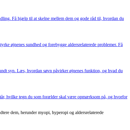
dling. Få hjælp til at skelne mellem dem og gode råd til, hvordan du
n styrke øjnenes sundhed og forebygge aldersrelaterede problemer. Få
 sundt syn. Læs, hvordan søvn påvirker øjnenes funktion, og hvad du
står, hvilke tegn du som forælder skal være opmærksom på, og hvorfor
dtere dem, herunder myopi, hyperopi og aldersrelaterede