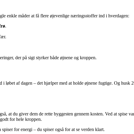
le enkle måder at få flere øjevenlige næringsstoffer ind i hverdagen:
frø
.
fær.
ringer, der på sigt styrker både øjnene og kroppen.
and i løbet af dagen – det hjælper med at holde øjnene fugtige. Og husk
å, at du giver dem de rette byggesten gennem kosten. Ved at spise varie
 godt for hele kroppen.
piser for energi – du spiser også for at se verden klart.