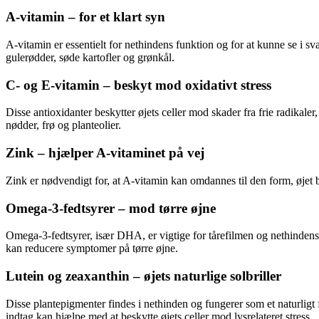
A-vitamin – for et klart syn
A-vitamin er essentielt for nethindens funktion og for at kunne se i sv
gulerødder, søde kartofler og grønkål.
C- og E-vitamin – beskyt mod oxidativt stress
Disse antioxidanter beskytter øjets celler mod skader fra frie radikal
nødder, frø og planteolier.
Zink – hjælper A-vitaminet på vej
Zink er nødvendigt for, at A-vitamin kan omdannes til den form, øjet br
Omega-3-fedtsyrer – mod tørre øjne
Omega-3-fedtsyrer, især DHA, er vigtige for tårefilmen og nethindens 
kan reducere symptomer på tørre øjne.
Lutein og zeaxanthin – øjets naturlige solbriller
Disse plantepigmenter findes i nethinden og fungerer som et naturligt
indtag kan hjælpe med at beskytte øjets celler mod lysrelateret stress.