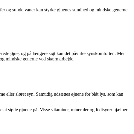
offer og sunde vaner kan styrke øjnenes sundhed og mindske generne
rriterede øjne, og på længere sigt kan det påvirke synskomforten. Men
fra og mindske generne ved skærmarbejde.
me eller sløret syn. Samtidig udsættes øjnene for blåt lys, som kan
t støtte øjnene på. Visse vitaminer, mineraler og fedtsyrer hjælper