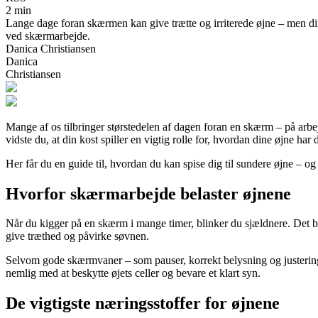
2 min
Lange dage foran skærmen kan give trætte og irriterede øjne – men d
ved skærmarbejde.
Danica Christiansen
Danica
Christiansen
Mange af os tilbringer størstedelen af dagen foran en skærm – på arbejd
vidste du, at din kost spiller en vigtig rolle for, hvordan dine øjne 
Her får du en guide til, hvordan du kan spise dig til sundere øjne – o
Hvorfor skærmarbejde belaster øjnene
Når du kigger på en skærm i mange timer, blinker du sjældnere. Det bet
give træthed og påvirke søvnen.
Selvom gode skærmvaner – som pauser, korrekt belysning og justering 
nemlig med at beskytte øjets celler og bevare et klart syn.
De vigtigste næringsstoffer for øjnene