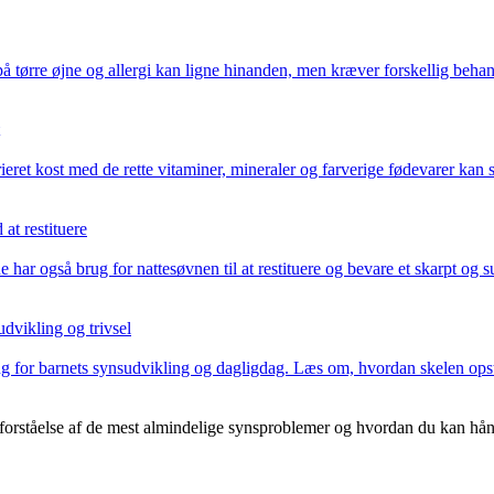
 tørre øjne og allergi kan ligne hinanden, men kræver forskellig behan
arieret kost med de rette vitaminer, mineraler og farverige fødevarer ka
at restituere
har også brug for nattesøvnen til at restituere og bevare et skarpt og
dvikling og trivsel
ng for barnets synsudvikling og dagligdag. Læs om, hvordan skelen op
orståelse af de mest almindelige synsproblemer og hvordan du kan hån