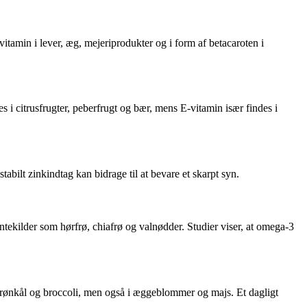
vitamin i lever, æg, mejeriprodukter og i form af betacaroten i
 i citrusfrugter, peberfrugt og bær, mens E-vitamin især findes i
abilt zinkindtag kan bidrage til at bevare et skarpt syn.
ntekilder som hørfrø, chiafrø og valnødder. Studier viser, at omega-3
, grønkål og broccoli, men også i æggeblommer og majs. Et dagligt