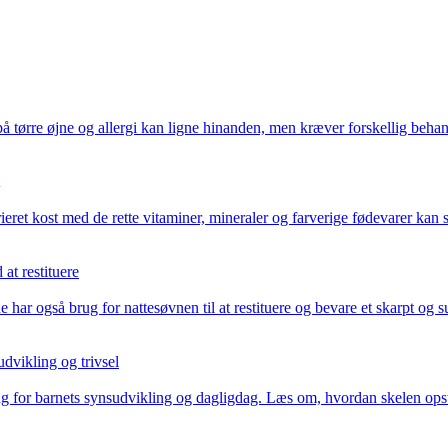
 tørre øjne og allergi kan ligne hinanden, men kræver forskellig behan
arieret kost med de rette vitaminer, mineraler og farverige fødevarer ka
at restituere
har også brug for nattesøvnen til at restituere og bevare et skarpt og
dvikling og trivsel
ng for barnets synsudvikling og dagligdag. Læs om, hvordan skelen op