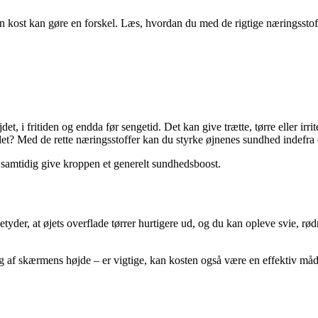
in kost kan gøre en forskel. Læs, hvordan du med de rigtige næringsst
et, i fritiden og endda før sengetid. Det kan give trætte, tørre eller i
har det? Med de rette næringsstoffer kan du styrke øjnenes sundhed inde
g samtidig give kroppen et generelt sundhedsboost.
yder, at øjets overflade tørrer hurtigere ud, og du kan opleve svie, rød
af skærmens højde – er vigtige, kan kosten også være en effektiv måde a