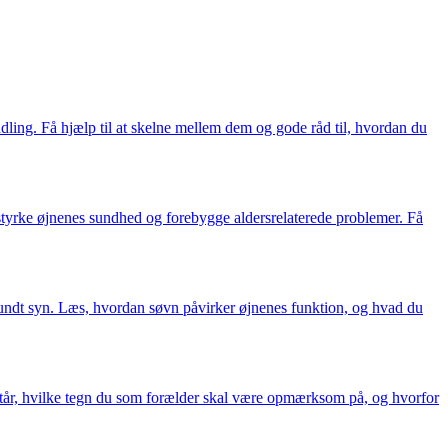
dling. Få hjælp til at skelne mellem dem og gode råd til, hvordan du
n styrke øjnenes sundhed og forebygge aldersrelaterede problemer. Få
 sundt syn. Læs, hvordan søvn påvirker øjnenes funktion, og hvad du
står, hvilke tegn du som forælder skal være opmærksom på, og hvorfor