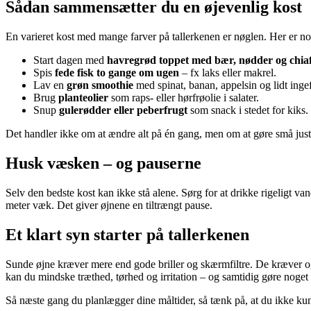
Sådan sammensætter du en øjevenlig kost
En varieret kost med mange farver på tallerkenen er nøglen. Her er nog
Start dagen med
havregrød toppet med bær, nødder og chia
Spis
fede fisk to gange om ugen
– fx laks eller makrel.
Lav en
grøn smoothie
med spinat, banan, appelsin og lidt inge
Brug
planteolier
som raps- eller hørfrøolie i salater.
Snup
gulerødder eller peberfrugt
som snack i stedet for kiks.
Det handler ikke om at ændre alt på én gang, men om at gøre små juste
Husk væsken – og pauserne
Selv den bedste kost kan ikke stå alene. Sørg for at drikke rigeligt v
meter væk. Det giver øjnene en tiltrængt pause.
Et klart syn starter på tallerkenen
Sunde øjne kræver mere end gode briller og skærmfiltre. De kræver ogs
kan du mindske træthed, tørhed og irritation – og samtidig gøre noget
Så næste gang du planlægger dine måltider, så tænk på, at du ikke kun s