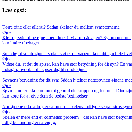
Læs også:
Tørre øjne eller allergi? Sådan skelner du mellem symptomerne
Øjne
Klør og svier dine øjne, men du er i tvivl om årsagen? Symptomerne på
kan lindre ubehaget.
Spis dig til sunde øjne – sådan støtter en varieret kost dit syn hele livet
Øjne
Vidste du, at det du spiser, kan have stor betydning for dit syn? En v
indsigt i, hvordan du spiser dig til sunde øjne.
Søvnens betydning for dit syn: Sådan hjælper nattesøvnen øjnene med 
Øjne
Søvn handler ikke kun om at genoplade kroppen og hjernen. Dine øjne 
kan gøre for at give dem de bedste betingelser.
Når øjnene ikke arbejder sammen – skelens indflydelse på børns synsu
Øjne
Skelen er mere end et kosmetisk problem – det kan have stor betydni
tidlig behandling er så vigtig.