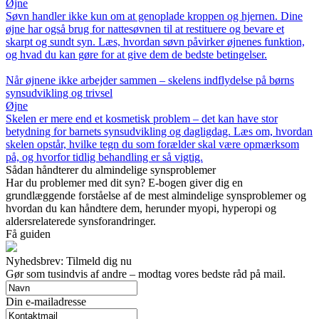
Øjne
Søvn handler ikke kun om at genoplade kroppen og hjernen. Dine
øjne har også brug for nattesøvnen til at restituere og bevare et
skarpt og sundt syn. Læs, hvordan søvn påvirker øjnenes funktion,
og hvad du kan gøre for at give dem de bedste betingelser.
Når øjnene ikke arbejder sammen – skelens indflydelse på børns
synsudvikling og trivsel
Øjne
Skelen er mere end et kosmetisk problem – det kan have stor
betydning for barnets synsudvikling og dagligdag. Læs om, hvordan
skelen opstår, hvilke tegn du som forælder skal være opmærksom
på, og hvorfor tidlig behandling er så vigtig.
Sådan håndterer du almindelige synsproblemer
Har du problemer med dit syn? E-bogen giver dig en
grundlæggende forståelse af de mest almindelige synsproblemer og
hvordan du kan håndtere dem, herunder myopi, hyperopi og
aldersrelaterede synsforandringer.
Få guiden
Nyhedsbrev: Tilmeld dig nu
Gør som tusindvis af andre – modtag vores bedste råd på mail.
Din e-mailadresse