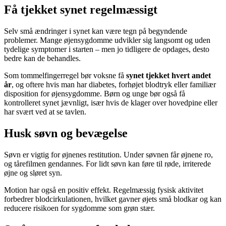
Få tjekket synet regelmæssigt
Selv små ændringer i synet kan være tegn på begyndende
problemer. Mange øjensygdomme udvikler sig langsomt og uden
tydelige symptomer i starten – men jo tidligere de opdages, desto
bedre kan de behandles.
Som tommelfingerregel bør voksne få
synet tjekket hvert andet
år
, og oftere hvis man har diabetes, forhøjet blodtryk eller familiær
disposition for øjensygdomme. Børn og unge bør også få
kontrolleret synet jævnligt, især hvis de klager over hovedpine eller
har svært ved at se tavlen.
Husk søvn og bevægelse
Søvn er vigtig for øjnenes restitution. Under søvnen får øjnene ro,
og tårefilmen gendannes. For lidt søvn kan føre til røde, irriterede
øjne og sløret syn.
Motion har også en positiv effekt. Regelmæssig fysisk aktivitet
forbedrer blodcirkulationen, hvilket gavner øjets små blodkar og kan
reducere risikoen for sygdomme som grøn stær.