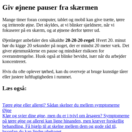
Giv øjnene pauser fra skærmen
Mange timer foran computer, tablet og mobil kan give trætte, tørre
og irriterede øjne. Det skyldes, at vi blinker sjældnere, når vi
fokuserer på en skærm, og at øjnene derfor tørrer ud.
Øjenlæger anbefaler den såkaldte
20-20-20-regel
: Hvert 20. minut
bør du kigge 20 sekunder på noget, der er mindst 20 meter væk. Det
giver øjenmusklerne en pause og mindsker risikoen for
overanstrengelse. Husk også at blinke bevidst, især når du arbejder
koncentreret.
Hvis du ofte oplever tørhed, kan du overveje at bruge kunstige tårer
eller justere luftfugtigheden i rummet.
Læs også:
Tørre øjne eller allergi? Sådan skelner du mellem symptomerne
Øjne
Klør og svier dine øjne, men du er i tvivl om årsagen? Symptomerne
på tørre øjne og allergi kan ligne hinanden, men kræver forskellig
behandling. Få hjælp til at skelne mellem dem og gode råd til,
hvordan du kan lindre ubehaget.