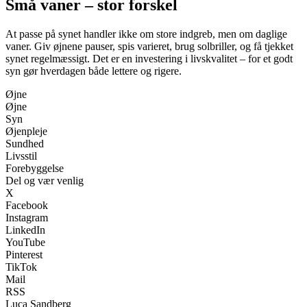
Små vaner – stor forskel
At passe på synet handler ikke om store indgreb, men om daglige
vaner. Giv øjnene pauser, spis varieret, brug solbriller, og få tjekket
synet regelmæssigt. Det er en investering i livskvalitet – for et godt
syn gør hverdagen både lettere og rigere.
Øjne
Øjne
Syn
Øjenpleje
Sundhed
Livsstil
Forebyggelse
Del og vær venlig
X
Facebook
Instagram
LinkedIn
YouTube
Pinterest
TikTok
Mail
RSS
Luca Sandberg