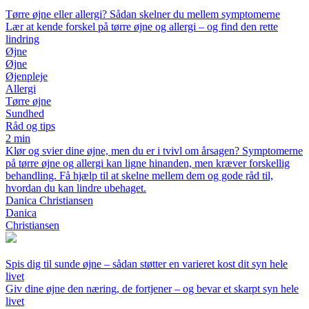
Tørre øjne eller allergi? Sådan skelner du mellem symptomerne
Lær at kende forskel på tørre øjne og allergi – og find den rette
lindring
Øjne
Øjne
Øjenpleje
Allergi
Tørre øjne
Sundhed
Råd og tips
2 min
Klør og svier dine øjne, men du er i tvivl om årsagen? Symptomerne
på tørre øjne og allergi kan ligne hinanden, men kræver forskellig
behandling. Få hjælp til at skelne mellem dem og gode råd til,
hvordan du kan lindre ubehaget.
Danica Christiansen
Danica
Christiansen
Spis dig til sunde øjne – sådan støtter en varieret kost dit syn hele
livet
Giv dine øjne den næring, de fortjener – og bevar et skarpt syn hele
livet