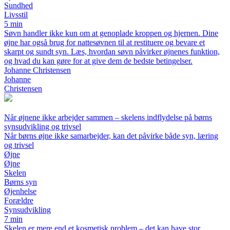
Sundhed
Livsstil
5 min
Søvn handler ikke kun om at genoplade kroppen og hjernen. Dine
øjne har også brug for nattesøvnen til at restituere og bevare et
skarpt og sundt syn. Læs, hvordan søvn påvirker øjnenes funktion,
og hvad du kan gøre for at give dem de bedste betingelser.
Johanne Christensen
Johanne
Christensen
Når øjnene ikke arbejder sammen – skelens indflydelse på børns
synsudvikling og trivsel
Når børns øjne ikke samarbejder, kan det påvirke både syn, læring
og trivsel
Øjne
Øjne
Skelen
Børns syn
Øjenhelse
Forældre
Synsudvikling
7 min
Skelen er mere end et kosmetisk problem – det kan have stor