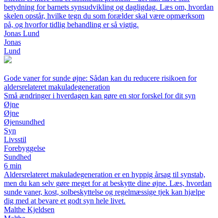
betydning for barnets synsudvikling og dagligdag. Læs om, hvordan
skelen opstår, hvilke tegn du som forælder skal være opmærksom
på, og hvorfor tidlig behandling er så vigtig.
Jonas Lund
Jonas
Lund
Gode vaner for sunde øjne: Sådan kan du reducere risikoen for
aldersrelateret makuladegeneration
Små ændringer i hverdagen kan gøre en stor forskel for dit syn
Øjne
Øjne
Øjensundhed
Syn
Livsstil
Forebyggelse
Sundhed
6 min
Aldersrelateret makuladegeneration er en hyppig årsag til synstab,
men du kan selv gøre meget for at beskytte dine øjne. Læs, hvordan
sunde vaner, kost, solbeskyttelse og regelmæssige tjek kan hjælpe
dig med at bevare et godt syn hele livet.
Malthe Kjeldsen