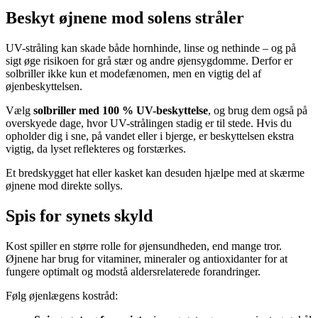
Beskyt øjnene mod solens stråler
UV-stråling kan skade både hornhinde, linse og nethinde – og på
sigt øge risikoen for grå stær og andre øjensygdomme. Derfor er
solbriller ikke kun et modefænomen, men en vigtig del af
øjenbeskyttelsen.
Vælg
solbriller med 100 % UV-beskyttelse
, og brug dem også på
overskyede dage, hvor UV-strålingen stadig er til stede. Hvis du
opholder dig i sne, på vandet eller i bjerge, er beskyttelsen ekstra
vigtig, da lyset reflekteres og forstærkes.
Et bredskygget hat eller kasket kan desuden hjælpe med at skærme
øjnene mod direkte sollys.
Spis for synets skyld
Kost spiller en større rolle for øjensundheden, end mange tror.
Øjnene har brug for vitaminer, mineraler og antioxidanter for at
fungere optimalt og modstå aldersrelaterede forandringer.
Følg øjenlægens kostråd: