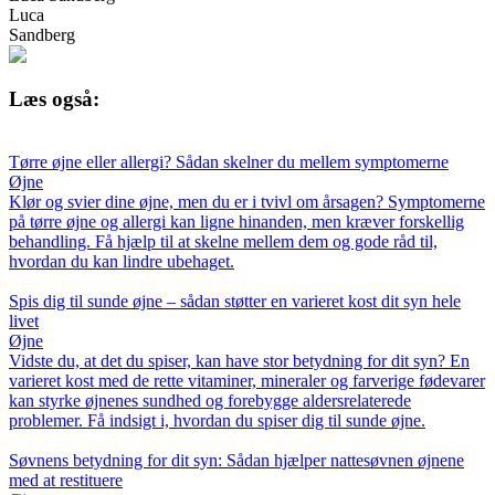
Luca
Sandberg
Læs også:
Tørre øjne eller allergi? Sådan skelner du mellem symptomerne
Øjne
Klør og svier dine øjne, men du er i tvivl om årsagen? Symptomerne
på tørre øjne og allergi kan ligne hinanden, men kræver forskellig
behandling. Få hjælp til at skelne mellem dem og gode råd til,
hvordan du kan lindre ubehaget.
Spis dig til sunde øjne – sådan støtter en varieret kost dit syn hele
livet
Øjne
Vidste du, at det du spiser, kan have stor betydning for dit syn? En
varieret kost med de rette vitaminer, mineraler og farverige fødevarer
kan styrke øjnenes sundhed og forebygge aldersrelaterede
problemer. Få indsigt i, hvordan du spiser dig til sunde øjne.
Søvnens betydning for dit syn: Sådan hjælper nattesøvnen øjnene
med at restituere