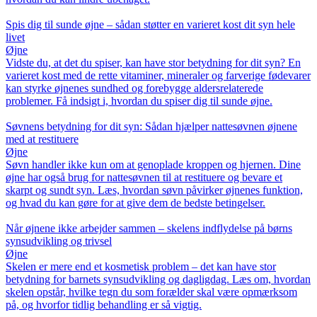
Spis dig til sunde øjne – sådan støtter en varieret kost dit syn hele
livet
Øjne
Vidste du, at det du spiser, kan have stor betydning for dit syn? En
varieret kost med de rette vitaminer, mineraler og farverige fødevarer
kan styrke øjnenes sundhed og forebygge aldersrelaterede
problemer. Få indsigt i, hvordan du spiser dig til sunde øjne.
Søvnens betydning for dit syn: Sådan hjælper nattesøvnen øjnene
med at restituere
Øjne
Søvn handler ikke kun om at genoplade kroppen og hjernen. Dine
øjne har også brug for nattesøvnen til at restituere og bevare et
skarpt og sundt syn. Læs, hvordan søvn påvirker øjnenes funktion,
og hvad du kan gøre for at give dem de bedste betingelser.
Når øjnene ikke arbejder sammen – skelens indflydelse på børns
synsudvikling og trivsel
Øjne
Skelen er mere end et kosmetisk problem – det kan have stor
betydning for barnets synsudvikling og dagligdag. Læs om, hvordan
skelen opstår, hvilke tegn du som forælder skal være opmærksom
på, og hvorfor tidlig behandling er så vigtig.