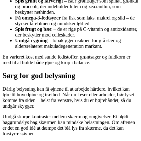
Spis grønt og farverigt
– især grøntsager som spinat, grønkål
og broccoli, der indeholder lutein og zeaxanthin, som
beskytter nethinden.
Få omega-3-fedtsyrer
fra fisk som laks, makrel og sild – de
styrker tårefilmen og mindsker tørhed.
Spis frugt og bær
– de er rige på C-vitamin og antioxidanter,
der beskytter mod celleskader.
Undgå rygning
– tobak øger risikoen for grå stær og
aldersrelateret makuladegeneration markant.
En varieret kost med sunde fedtstoffer, grøntsager og fuldkorn er
med til at holde både øjne og krop i balance.
Sørg for god belysning
Dårlig belysning kan få øjnene til at arbejde hårdere, hvilket kan
føre til hovedpine og træthed. Når du læser eller arbejder, bør lyset
komme fra siden – helst fra venstre, hvis du er højrehåndet, så du
undgår skygger.
Undgå skarpe kontraster mellem skærm og omgivelser. Et blødt
baggrundslys bag skærmen kan mindske belastningen. Om aftenen
er det en god idé at dæmpe det blå lys fra skærme, da det kan
forstyrre søvnen.