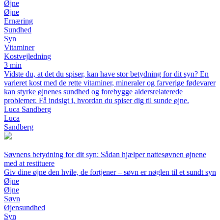
Øjne
Øjne
Ernæring
Sundhed
Syn
Vitaminer
Kostvejledning
3 min
Vidste du, at det du spiser, kan have stor betydning for dit syn? En
varieret kost med de rette vitaminer, mineraler og farverige fødevarer
kan styrke øjnenes sundhed og forebygge aldersrelaterede
problemer. Få indsigt i, hvordan du spiser dig til sunde øjne.
Luca Sandberg
Luca
Sandberg
Søvnens betydning for dit syn: Sådan hjælper nattesøvnen øjnene
med at restituere
Giv dine øjne den hvile, de fortjener – søvn er nøglen til et sundt syn
Øjne
Øjne
Søvn
Øjensundhed
Syn