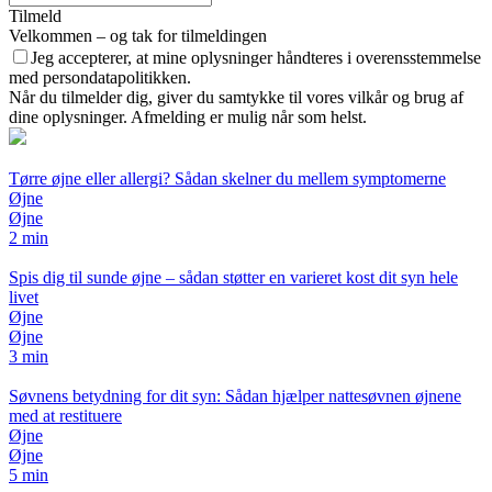
Tilmeld
Velkommen – og tak for tilmeldingen
Jeg accepterer, at mine oplysninger håndteres i overensstemmelse
med persondatapolitikken.
Når du tilmelder dig, giver du samtykke til vores vilkår og brug af
dine oplysninger. Afmelding er mulig når som helst.
Tørre øjne eller allergi? Sådan skelner du mellem symptomerne
Øjne
Øjne
2 min
Spis dig til sunde øjne – sådan støtter en varieret kost dit syn hele
livet
Øjne
Øjne
3 min
Søvnens betydning for dit syn: Sådan hjælper nattesøvnen øjnene
med at restituere
Øjne
Øjne
5 min